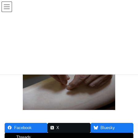
コ
ナ
ン
ビ
テ
ゲ
ン
ー
鍼
ツ
シ
へ
ョ
ス
ン
HOME
施術料金
鍼
キ
に
ッ
移
プ
動
Facebook
X
Bluesky
Threads