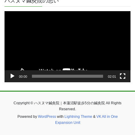
ハスヌマ鍼灸院の思い
動
画
プ
レ
ー
ヤ
ー
00:00
02:01
Copyright © ハスヌマ鍼灸院｜本蓮沼駅徒歩5分の鍼灸院 All Rights
Reserved.
Powered by
WordPress
with
Lightning Theme
&
VK All in One
Expansion Unit