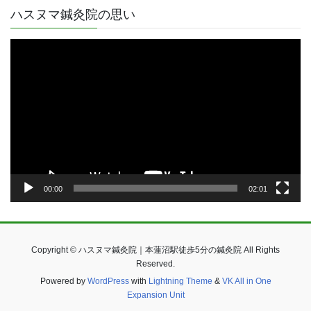
ハスヌマ鍼灸院の思い
動
画
プ
レ
ー
ヤ
ー
00:00
02:01
Copyright © ハスヌマ鍼灸院｜本蓮沼駅徒歩5分の鍼灸院 All Rights
Reserved.
Powered by
WordPress
with
Lightning Theme
&
VK All in One
Expansion Unit