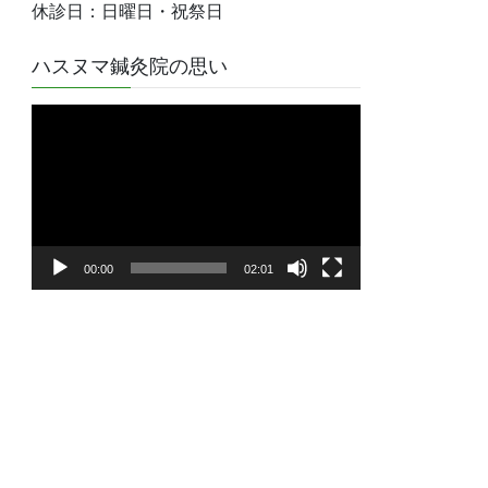
休診日：日曜日・祝祭日
ハスヌマ鍼灸院の思い
動
画
プ
レ
ー
ヤ
00:00
02:01
ー