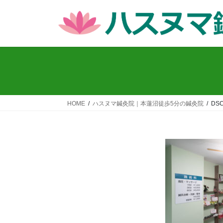
コ
ナ
ン
ビ
テ
ゲ
ン
ー
ツ
シ
へ
ョ
ス
ン
キ
に
ッ
移
HOME
ハスヌマ鍼灸院｜本蓮沼徒歩5分の鍼灸院
DSC
プ
動